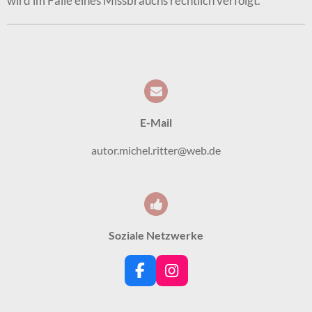
wird im Falle eines Missbrauchs rechtlich verfolgt.
E-Mail
autor.michel.ritter@web.de
Soziale Netzwerke
F
I
a
n
c
s